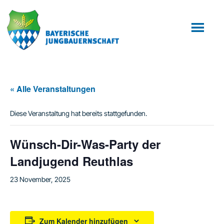
Zum
Zur
Inhalt
Fußzeile
springen
springen
« Alle Veranstaltungen
Diese Veranstaltung hat bereits stattgefunden.
Wünsch-Dir-Was-Party der
Landjugend Reuthlas
23 November, 2025
Zum Kalender hinzufügen