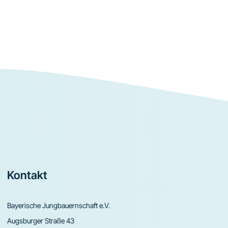
Footer
Kontakt
Bayerische Jungbauernschaft e.V.
Augsburger Straße 43