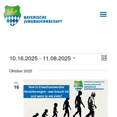
Zum
Zur
Inhalt
Fußzeile
springen
springen
Veranstaltungen
10.16.2025
 - 
11.08.2025
Ansic
Veran
Liste
Ansic
Datum
Navig
Oktober 2025
wählen.
Navig
DO.
16