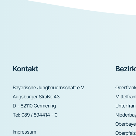
Footer
Kontakt
Bezir
Bayerische Jungbauernschaft e.V.
Oberfran
Augsburger Straße 43
Mittelfra
D - 82110 Germering
Unterfra
Tel:
089 / 894414 - 0
Niederba
Oberbaye
Impressum
Oberpfalz