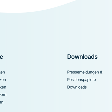
ke
Downloads
ken
Pressemeldungen &
nken
Positionspapiere
nken
Downloads
yern
rn