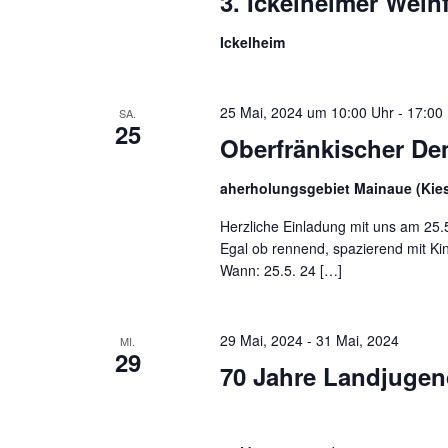
3. Ickelheimer Wein
Ickelheim
25 Mai, 2024 um 10:00 Uhr
-
17:00
SA.
25
Oberfränkischer De
aherholungsgebiet Mainaue (Kie
Herzliche Einladung mit uns am 25
Egal ob rennend, spazierend mit Kin
Wann: 25.5. 24 […]
29 Mai, 2024
-
31 Mai, 2024
MI.
29
70 Jahre Landjuge