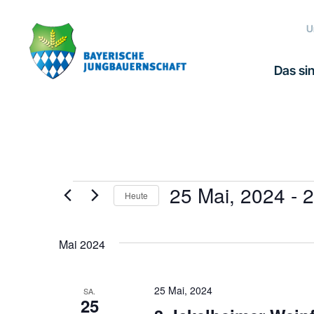
Zur
Zum
Zur
Hauptnavigation
Inhalt
Fußzeile
U
springen
springen
springen
Das sin
25 Mai, 2024
 - 
2
Veranstaltungen
Heute
Datum
wählen.
Mai 2024
25 Mai, 2024
SA.
25