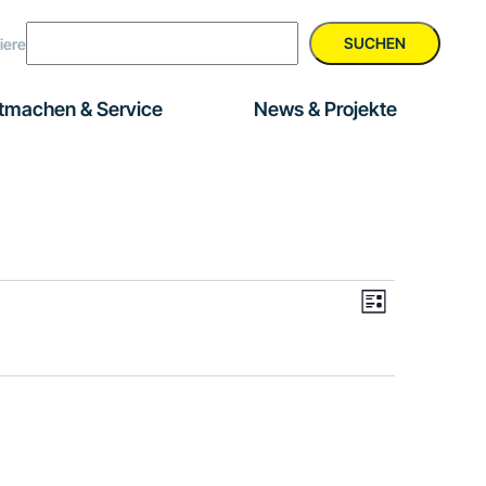
SUCHEN
iere
tmachen & Service
News & Projekte
Veranstal
Ansichte
Liste
Ansichten
Navigati
Navigatio