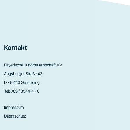
Footer
Kontakt
Bayerische Jungbauernschaft e.V.
Augsburger Straße 43
D - 82110 Germering
Tel:
089 / 894414 - 0
Impressum
Datenschutz