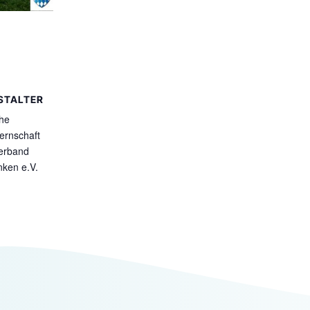
STALTER
he
ernschaft
erband
nken e.V.