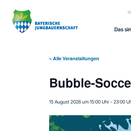
Zur
Zum
Zur
Hauptnavigation
Inhalt
Fußzeile
U
springen
springen
springen
Das sin
« Alle Veranstaltungen
Bubble-Soccer
15 August 2026 um 15:00 Uhr
-
23:00 U