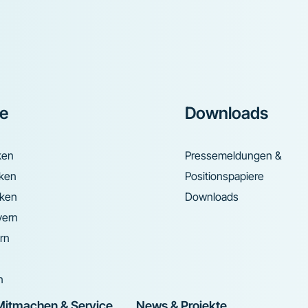
ke
Downloads
ken
Pressemeldungen &
nken
Positionspapiere
nken
Downloads
yern
rn
n
Mitmachen & Service
News & Projekte