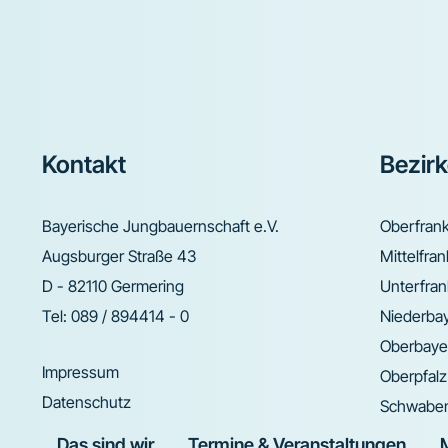
Footer
Kontakt
Bezir
Bayerische Jungbauernschaft e.V.
Oberfran
Augsburger Straße 43
Mittelfra
D - 82110 Germering
Unterfra
Tel:
089 / 894414 - 0
Niederba
Oberbaye
Impressum
Oberpfalz
Datenschutz
Schwabe
Das sind wir
Termine & Veranstaltungen