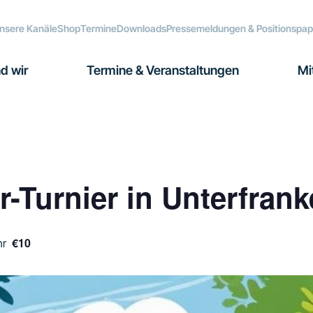
nsere Kanäle
Shop
Termine
Downloads
Pressemeldungen & Positionspap
d wir
Termine & Veranstaltungen
Mi
-Turnier in Unterfran
€10
hr