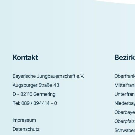
Footer
Kontakt
Bezir
Bayerische Jungbauernschaft e.V.
Oberfran
Augsburger Straße 43
Mittelfra
D - 82110 Germering
Unterfra
Tel:
089 / 894414 - 0
Niederba
Oberbaye
Impressum
Oberpfalz
Datenschutz
Schwabe