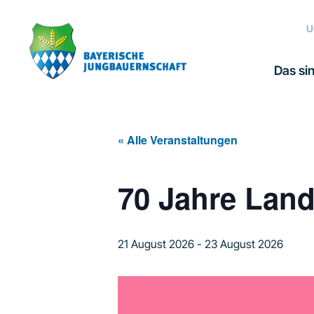
Zur
Zum
Zur
Hauptnavigation
Inhalt
Fußzeile
U
springen
springen
springen
Das sin
« Alle Veranstaltungen
70 Jahre Lan
21 August 2026
-
23 August 2026