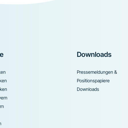
ke
Downloads
ken
Pressemeldungen &
nken
Positionspapiere
nken
Downloads
yern
rn
n