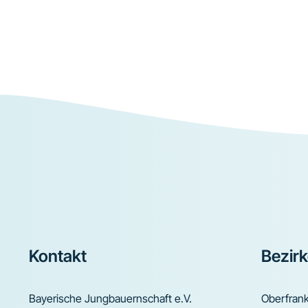
Footer
Kontakt
Bezir
Bayerische Jungbauernschaft e.V.
Oberfran