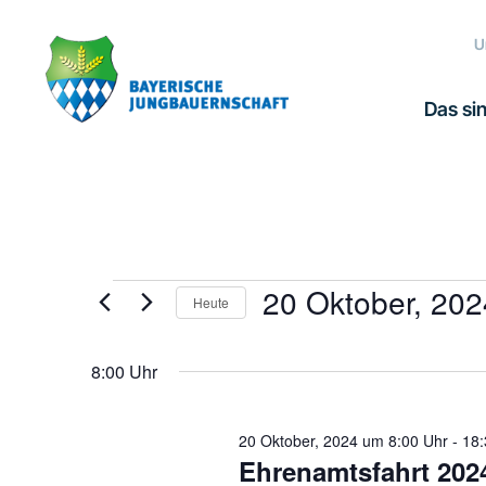
Zur
Zum
Zur
Hauptnavigation
Inhalt
Fußzeile
U
springen
springen
springen
Das sin
20 Oktober, 202
Veranstaltungen
Heute
Datum
für
wählen.
8:00 Uhr
20
20 Oktober, 2024 um 8:00 Uhr
-
18:
Ehrenamtsfahrt 2024