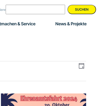
SUCHEN
iere
tmachen & Service
News & Projekte
Veranstal
Ansichte
Tag
Ansichten
Navigati
Navigatio