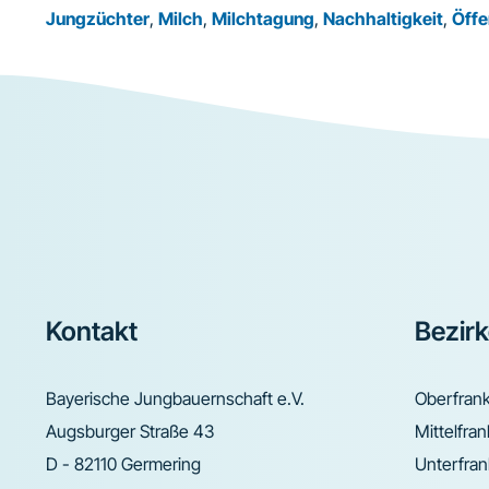
Jungzüchter
,
Milch
,
Milchtagung
,
Nachhaltigkeit
,
Öffe
Footer
Kontakt
Bezir
Bayerische Jungbauernschaft e.V.
Oberfran
Augsburger Straße 43
Mittelfra
D - 82110 Germering
Unterfra