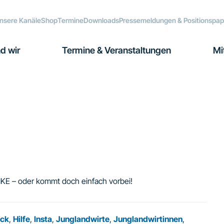
nsere Kanäle
Shop
Termine
Downloads
Pressemeldungen & Positionspap
d wir
Termine & Veranstaltungen
Mi
“
NKE – oder kommt doch einfach vorbei!
uck
,
Hilfe
,
Insta
,
Junglandwirte
,
Junglandwirtinnen
,