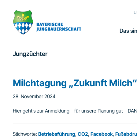
Zur
Zum
Zur
Hauptnavigation
Inhalt
Fußzeile
U
springen
springen
springen
Das sin
Jungzüchter
Milchtagung „Zukunft Milch
28. November 2024
Hier geht’s zur Anmeldung – für unsere Planung gut – DA
Stichworte:
Betriebsführung
,
CO2
,
Facebook
,
Fußabdr