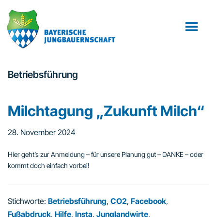
Zum
Zur
Inhalt
Fußzeile
springen
springen
Betriebsführung
Milchtagung „Zukunft Milch“
28. November 2024
Hier geht’s zur Anmeldung – für unsere Planung gut – DANKE – oder
kommt doch einfach vorbei!
Stichworte:
Betriebsführung
,
CO2
,
Facebook
,
Fußabdruck
,
Hilfe
,
Insta
,
Junglandwirte
,