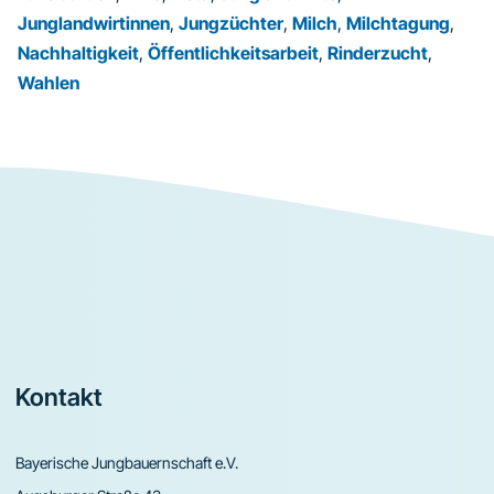
Junglandwirtinnen
,
Jungzüchter
,
Milch
,
Milchtagung
,
Nachhaltigkeit
,
Öffentlichkeitsarbeit
,
Rinderzucht
,
Wahlen
Footer
Kontakt
Bayerische Jungbauernschaft e.V.