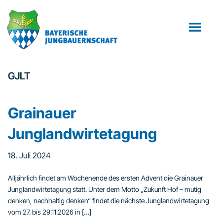
Zum
Zur
Inhalt
Fußzeile
springen
springen
GJLT
Grainauer
Junglandwirtetagung
18. Juli 2024
Alljährlich findet am Wochenende des ersten Advent die Grainauer
Junglandwirtetagung statt. Unter dem Motto „Zukunft Hof – mutig
denken, nachhaltig denken“ findet die nächste Junglandwirtetagung
vom 27. bis 29.11.2026 in […]