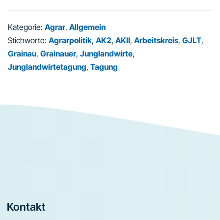
Kategorie:
Agrar
,
Allgemein
Stichworte:
Agrarpolitik
,
AK2
,
AKII
,
Arbeitskreis
,
GJLT
,
Grainau
,
Grainauer
,
Junglandwirte
,
Junglandwirtetagung
,
Tagung
Footer
Kontakt