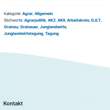
Kategorie:
Agrar
,
Allgemein
Stichworte:
Agrarpolitik
,
AK2
,
AKII
,
Arbeitskreis
,
GJLT
,
Grainau
,
Grainauer
,
Junglandwirte
,
Junglandwirtetagung
,
Tagung
Footer
Kontakt