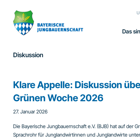
Zur
Zum
Zur
Hauptnavigation
Inhalt
Fußzeile
U
springen
springen
springen
Das sin
Diskussion
Klare Appelle: Diskussion üb
Grünen Woche 2026
27. Januar 2026
Die Bayerische Jungbauernschaft e.V. (BJB) hat auf der G
Sprachrohr für Junglandwirtinnen und Junglandwirte unte