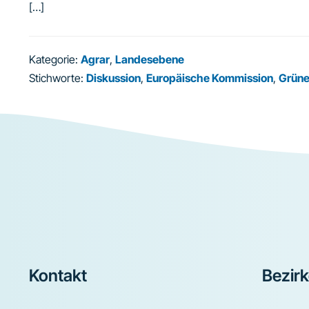
[…]
Kategorie:
Agrar
,
Landesebene
Stichworte:
Diskussion
,
Europäische Kommission
,
Grün
Footer
Kontakt
Bezir