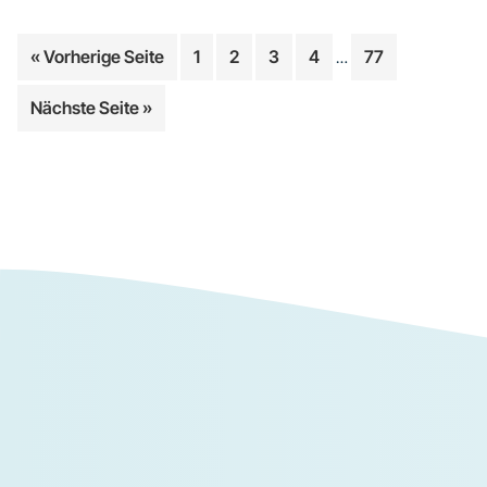
Weggelassene
aufrufen
Seite
Seite
Seite
Seite
Seite
« Vorherige Seite
1
2
3
4
77
…
Zwischenseiten
aufrufen
Nächste Seite
»