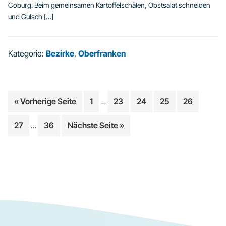
Coburg. Beim gemeinsamen Kartoffelschälen, Obstsalat schneiden
und Gulsch […]
Kategorie:
Bezirke
,
Oberfranken
Weggelassene
aufrufen
Seite
Seite
Seite
Seite
Seite
« Vorherige Seite
1
23
24
25
26
…
Zwischenseiten
Weggelassene
Seite
Seite
aufrufen
27
36
Nächste Seite
»
…
Zwischenseiten