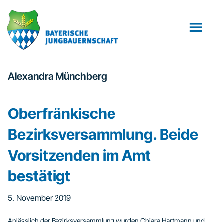
Zum
Zur
Inhalt
Fußzeile
springen
springen
Alexandra Münchberg
Oberfränkische
Bezirksversammlung. Beide
Vorsitzenden im Amt
bestätigt
5. November 2019
Anlässlich der Bezirksversammlung wurden Chiara Hartmann und