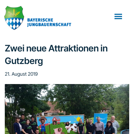
Zum
Zur
Zur
Inhalt
Seitenspalte
Fußzeile
springen
springen
springen
Zwei neue Attraktionen in
Gutzberg
21. August 2019