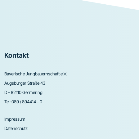
Footer
Kontakt
Bayerische Jungbauernschaft e.V.
Augsburger Straße 43
D - 82110 Germering
Tel:
089 / 894414 - 0
Impressum
Datenschutz