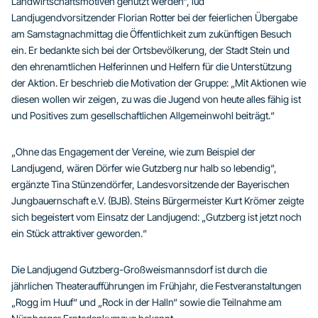
Landwirtschaftsmotiven genutzt werden“, lud
Landjugendvorsitzender Florian Rotter bei der feierlichen Übergabe
am Samstagnachmittag die Öffentlichkeit zum zukünftigen Besuch
ein. Er bedankte sich bei der Ortsbevölkerung, der Stadt Stein und
den ehrenamtlichen Helferinnen und Helfern für die Unterstützung
der Aktion. Er beschrieb die Motivation der Gruppe: „Mit Aktionen wie
diesen wollen wir zeigen, zu was die Jugend von heute alles fähig ist
und Positives zum gesellschaftlichen Allgemeinwohl beiträgt.“
„Ohne das Engagement der Vereine, wie zum Beispiel der
Landjugend, wären Dörfer wie Gutzberg nur halb so lebendig“,
ergänzte Tina Stünzendörfer, Landesvorsitzende der Bayerischen
Jungbauernschaft e.V. (BJB). Steins Bürgermeister Kurt Krömer zeigte
sich begeistert vom Einsatz der Landjugend: „Gutzberg ist jetzt noch
ein Stück attraktiver geworden.“
Die Landjugend Gutzberg-Großweismannsdorf ist durch die
jährlichen Theateraufführungen im Frühjahr, die Festveranstaltungen
„Rogg im Huuf“ und „Rock in der Halln“ sowie die Teilnahme am