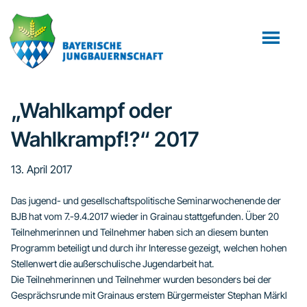
Zum
Zur
Zur
Inhalt
Seitenspalte
Fußzeile
springen
springen
springen
„Wahlkampf oder
Wahlkrampf!?“ 2017
13. April 2017
Das jugend- und gesellschaftspolitische Seminarwochenende der
BJB hat vom 7.-9.4.2017 wieder in Grainau stattgefunden. Über 20
Teilnehmerinnen und Teilnehmer haben sich an diesem bunten
Programm beteiligt und durch ihr Interesse gezeigt, welchen hohen
Stellenwert die außerschulische Jugendarbeit hat.
Die Teilnehmerinnen und Teilnehmer wurden besonders bei der
Gesprächsrunde mit Grainaus erstem Bürgermeister Stephan Märkl