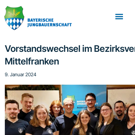
Zum
Zur
Zur
Inhalt
Seitenspalte
Fußzeile
springen
springen
springen
Vorstandswechsel im Bezirksv
Mittelfranken
9. Januar 2024