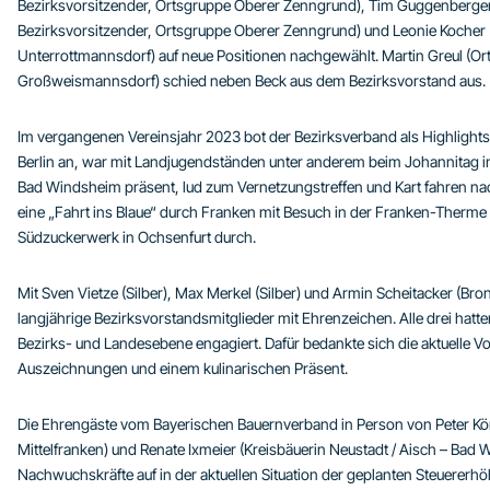
Bezirksvorsitzender, Ortsgruppe Oberer Zenngrund), Tim Guggenberger (
Bezirksvorsitzender, Ortsgruppe Oberer Zenngrund) und Leonie Kocher (
Unterrottmannsdorf) auf neue Positionen nachgewählt. Martin Greul (O
Großweismannsdorf) schied neben Beck aus dem Bezirksvorstand aus.
Im vergangenen Vereinsjahr 2023 bot der Bezirksverband als Highlights
Berlin an, war mit Landjugendständen unter anderem beim Johannitag in
Bad Windsheim präsent, lud zum Vernetzungstreffen und Kart fahren nac
eine „Fahrt ins Blaue“ durch Franken mit Besuch in der Franken-Ther
Südzuckerwerk in Ochsenfurt durch.
Mit Sven Vietze (Silber), Max Merkel (Silber) und Armin Scheitacker (Bro
langjährige Bezirksvorstandsmitglieder mit Ehrenzeichen. Alle drei hatten s
Bezirks- und Landesebene engagiert. Dafür bedankte sich die aktuelle V
Auszeichnungen und einem kulinarischen Präsent.
Die Ehrengäste vom Bayerischen Bauernverband in Person von Peter Kön
Mittelfranken) und Renate Ixmeier (Kreisbäuerin Neustadt / Aisch – Bad 
Nachwuchskräfte auf in der aktuellen Situation der geplanten Steuererh