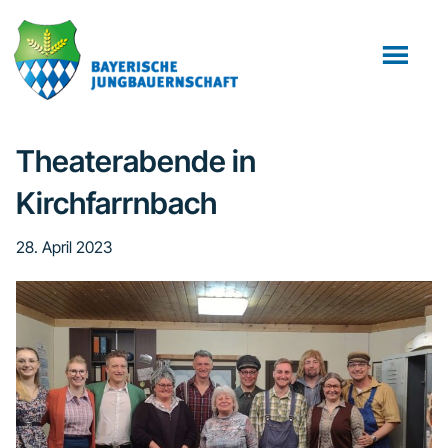
Zum
Zur
Zur
Inhalt
Seitenspalte
Fußzeile
springen
springen
springen
Theaterabende in
Kirchfarrnbach
28. April 2023