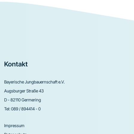
Footer
Kontakt
Bayerische Jungbauernschaft e.V.
Augsburger Straße 43
D - 82110 Germering
Tel:
089 / 894414 - 0
Impressum