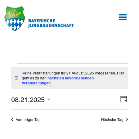
Zum
Zur
Inhalt
Fußzeile
springen
springen
Veranstaltungen
Keine Veranstaltungen für 21 August, 2025 vorgesehen. Hier
geht es zu den
nächsten bevorstehenden
für
Hinweis
Veranstaltungen
.
21
08.21.2025
Ansic
Veran
Tag
August,
Ansic
Datum
Navig
wählen.
2025
Navig
Vorheriger Tag
Nächster Tag