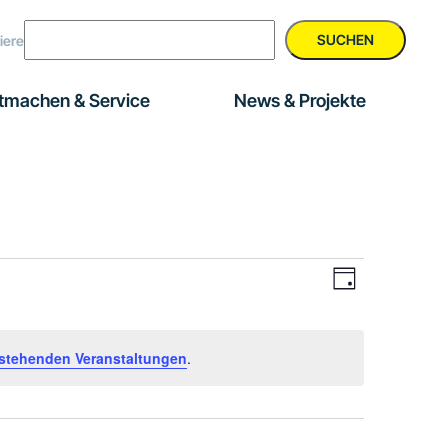
SUCHEN
iere
tmachen & Service
News & Projekte
Veranstal
Ansichte
Tag
Ansichten
Navigati
Navigatio
stehenden Veranstaltungen
.