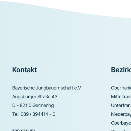
Footer
Kontakt
Bezir
Bayerische Jungbauernschaft e.V.
Oberfran
Augsburger Straße 43
Mittelfra
D - 82110 Germering
Unterfra
Tel:
089 / 894414 - 0
Niederba
Oberbaye
Impressum