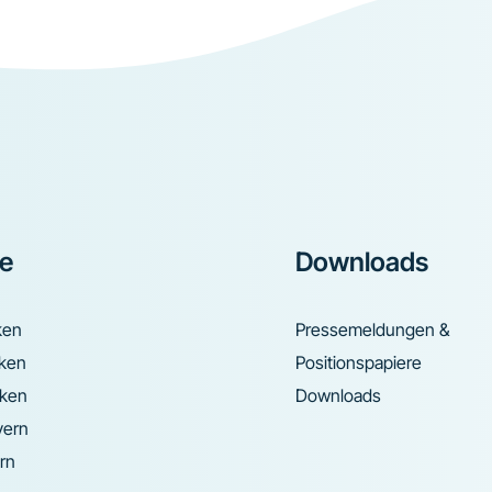
ke
Downloads
ken
Pressemeldungen &
nken
Positionspapiere
nken
Downloads
yern
rn