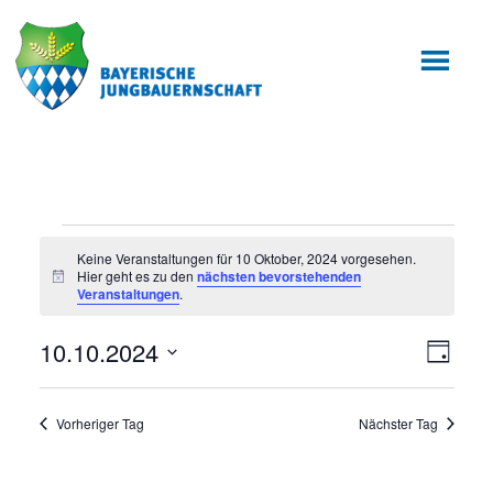
Zum
Zur
Inhalt
Fußzeile
springen
springen
Veranstaltungen
Keine Veranstaltungen für 10 Oktober, 2024 vorgesehen.
Hier geht es zu den
nächsten bevorstehenden
für
Hinweis
Veranstaltungen
.
10
10.10.2024
Ansic
Veran
Tag
Oktober,
Ansic
Datum
Navig
wählen.
2024
Navig
Vorheriger Tag
Nächster Tag