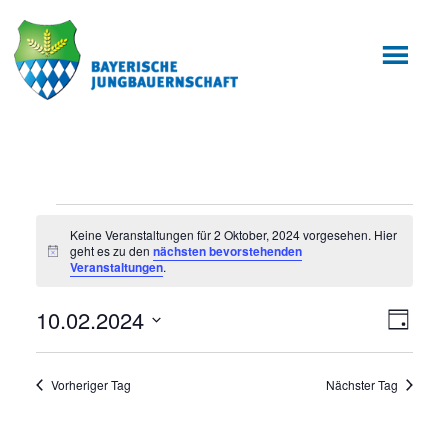
Zum
Zur
Inhalt
Fußzeile
springen
springen
Veranstaltungen
Keine Veranstaltungen für 2 Oktober, 2024 vorgesehen. Hier
geht es zu den
nächsten bevorstehenden
für
Hinweis
Veranstaltungen
.
2
10.02.2024
Ansic
Veran
Tag
Oktober,
Ansic
Datum
Navig
wählen.
2024
Navig
Vorheriger Tag
Nächster Tag