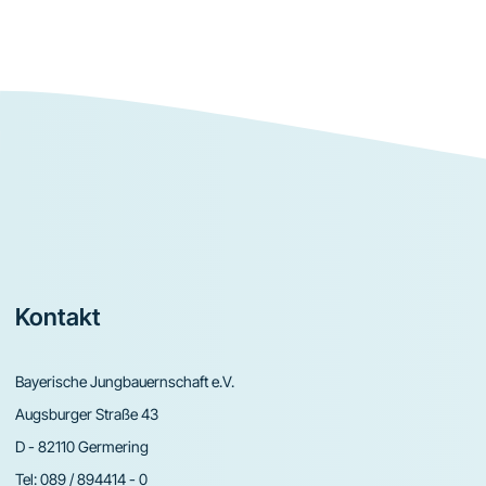
Footer
Kontakt
Bayerische Jungbauernschaft e.V.
Augsburger Straße 43
D - 82110 Germering
Tel:
089 / 894414 - 0