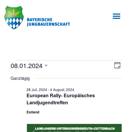
Zum
Zur
Inhalt
Fußzeile
springen
springen
Veranstaltungen
08.01.2024
Ansic
Veran
Tag
Ansic
Datum
Navig
für
Ganztägig
wählen.
Navig
1
28 Juli, 2024
-
4 August, 2024
European Rally- Europäisches
August,
Landjugendtreffen
2024
Estland