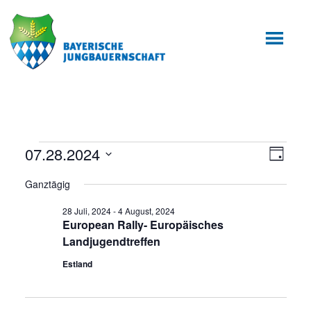
Zum
Zur
Inhalt
Fußzeile
springen
springen
Veranstaltungen
07.28.2024
Ansic
Veran
Tag
Ansic
Datum
Navig
für
Ganztägig
wählen.
Navig
28
28 Juli, 2024
-
4 August, 2024
European Rally- Europäisches
Juli,
Landjugendtreffen
2024
Estland