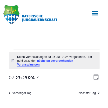
Zum
Zur
Inhalt
Fußzeile
springen
springen
Veranstaltungen
Keine Veranstaltungen für 25 Juli, 2024 vorgesehen. Hier
geht es zu den
nächsten bevorstehenden
für
Hinweis
Veranstaltungen
.
25
07.25.2024
Ansic
Veran
Tag
Juli,
Ansic
Datum
Navig
wählen.
2024
Navig
Vorheriger Tag
Nächster Tag