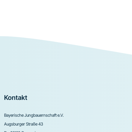
Footer
Kontakt
Bayerische Jungbauernschaft e.V.
Augsburger Straße 43