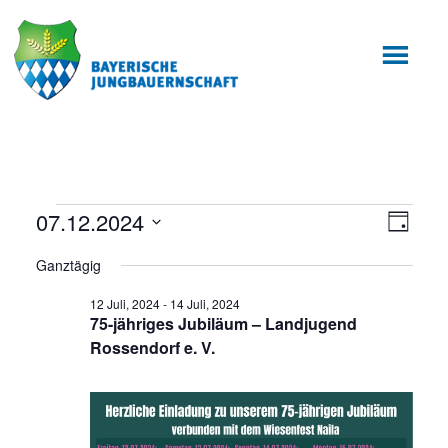
Zum
Zur
Inhalt
Fußzeile
springen
springen
Veranstaltungen
07.12.2024
Ansic
Veran
Tag
Ansic
Datum
Navig
für
Ganztägig
wählen.
Navig
12
12 Juli, 2024
-
14 Juli, 2024
75-jähriges Jubiläum – Landjugend
Juli,
Rossendorf e. V.
2024