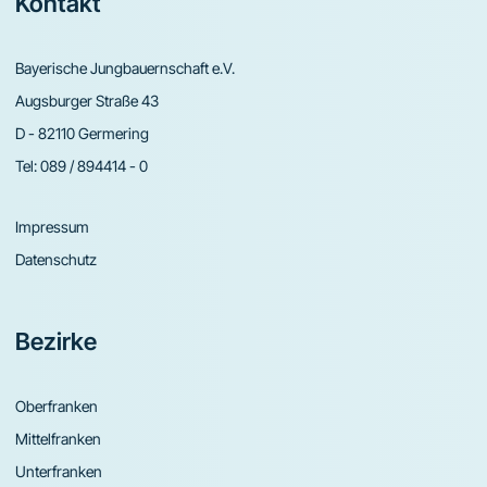
Footer
Kontakt
Bayerische Jungbauernschaft e.V.
Augsburger Straße 43
D - 82110 Germering
Tel:
089 / 894414 - 0
Impressum
Datenschutz
Bezirke
Oberfranken
Mittelfranken
Unterfranken