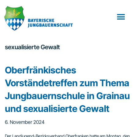
Zum
Zur
Inhalt
Fußzeile
springen
springen
sexualisierte Gewalt
Oberfränkisches
Vorständetreffen zum Thema
Jungbauernschule in Grainau
und sexualisierte Gewalt
6. November 2024
Der Landjugend-Bezirksverband Oberfranken hatte am Montag, den