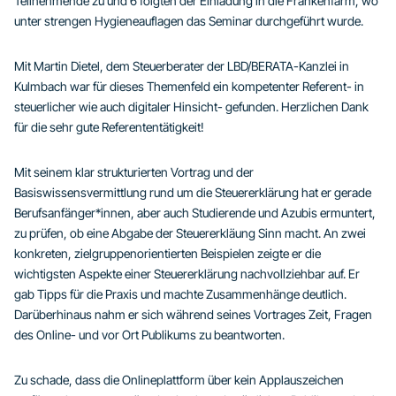
Teilnehmende zu und 6 folgten der Einladung in die Frankenfarm, wo
unter strengen Hygieneauflagen das Seminar durchgeführt wurde.
Mit Martin Dietel, dem Steuerberater der LBD/BERATA-Kanzlei in
Kulmbach war für dieses Themenfeld ein kompetenter Referent- in
steuerlicher wie auch digitaler Hinsicht- gefunden. Herzlichen Dank
für die sehr gute Referententätigkeit!
Mit seinem klar strukturierten Vortrag und der
Basiswissensvermittlung rund um die Steuererklärung hat er gerade
Berufsanfänger*innen, aber auch Studierende und Azubis ermuntert,
zu prüfen, ob eine Abgabe der Steuererkläung Sinn macht. An zwei
konkreten, zielgruppenorientierten Beispielen zeigte er die
wichtigsten Aspekte einer Steuererklärung nachvollziehbar auf. Er
gab Tipps für die Praxis und machte Zusammenhänge deutlich.
Darüberhinaus nahm er sich während seines Vortrages Zeit, Fragen
des Online- und vor Ort Publikums zu beantworten.
Zu schade, dass die Onlineplattform über kein Applauszeichen