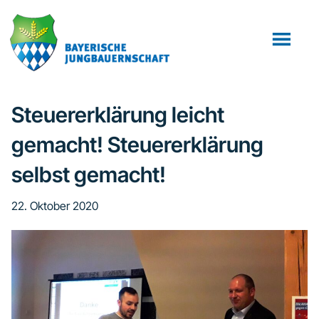
Zum
Zur
Zur
Inhalt
Seitenspalte
Fußzeile
springen
springen
springen
Steuererklärung leicht
gemacht! Steuererklärung
selbst gemacht!
22. Oktober 2020