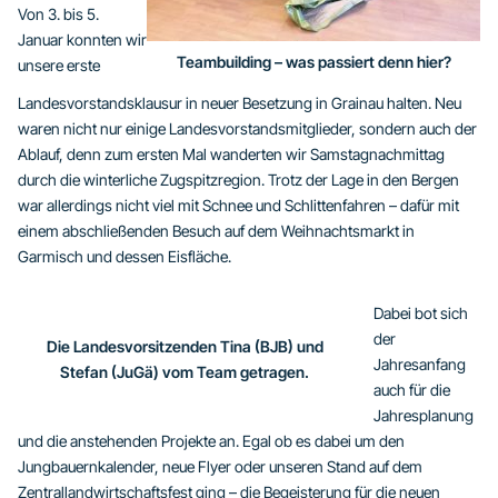
Von 3. bis 5.
Januar konnten wir
Teambuilding – was passiert denn hier?
unsere erste
Landesvorstandsklausur in neuer Besetzung in Grainau halten. Neu
waren nicht nur einige Landesvorstandsmitglieder, sondern auch der
Ablauf, denn zum ersten Mal wanderten wir Samstagnachmittag
durch die winterliche Zugspitzregion. Trotz der Lage in den Bergen
war allerdings nicht viel mit Schnee und Schlittenfahren – dafür mit
einem abschließenden Besuch auf dem Weihnachtsmarkt in
Garmisch und dessen Eisfläche.
Dabei bot sich
der
Die Landesvorsitzenden Tina (BJB) und
Jahresanfang
Stefan (JuGä) vom Team getragen.
auch für die
Jahresplanung
und die anstehenden Projekte an. Egal ob es dabei um den
Jungbauernkalender, neue Flyer oder unseren Stand auf dem
Zentrallandwirtschaftsfest ging – die Begeisterung für die neuen