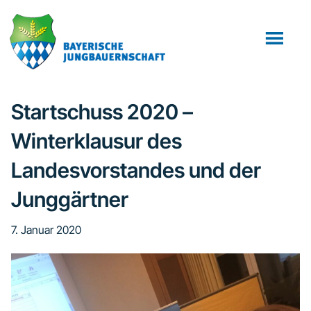
Zum
Zur
Zur
Inhalt
Seitenspalte
Fußzeile
springen
springen
springen
Startschuss 2020 –
Winterklausur des
Landesvorstandes und der
Junggärtner
7. Januar 2020