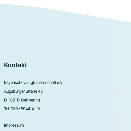
Footer
Kontakt
Bayerische Jungbauernschaft e.V.
Augsburger Straße 43
D - 82110 Germering
Tel:
089 / 894414 - 0
Impressum