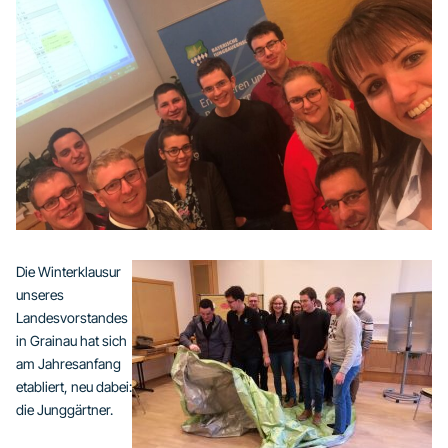
Die Winterklausur
unseres
Landesvorstandes
in Grainau hat sich
am Jahresanfang
etabliert, neu dabei:
die Junggärtner.