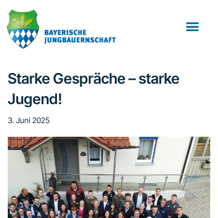
Zum
Zur
Inhalt
Fußzeile
springen
springen
Starke Gespräche – starke
Jugend!
3. Juni 2025