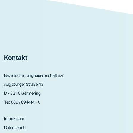
Footer
Kontakt
Bayerische Jungbauernschaft e.V.
Augsburger Straße 43
D - 82110 Germering
Tel:
089 / 894414 - 0
Impressum
Datenschutz