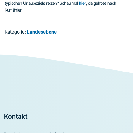
typischen Urlaubsziels reizen? Schau mal
hier
, da geht es nach
Rumänien!
Kategorie:
Landesebene
Footer
Kontakt