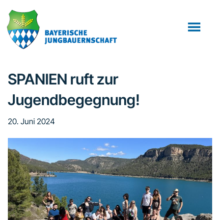
Zum
Zur
Inhalt
Fußzeile
springen
springen
SPANIEN ruft zur
Jugendbegegnung!
20. Juni 2024