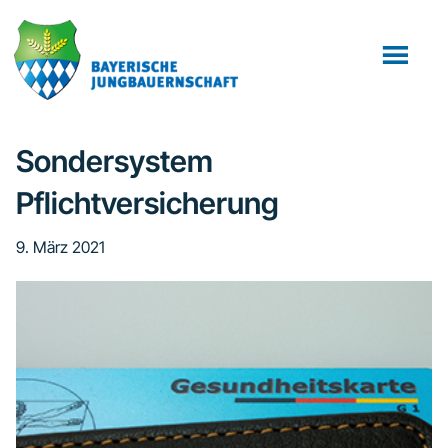
Zum
Zur
Zur
Inhalt
Seitenspalte
Fußzeile
springen
springen
springen
Sondersystem
Pflichtversicherung
9. März 2021