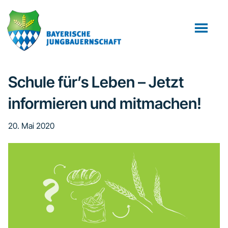
Zum
Zur
Zur
Inhalt
Seitenspalte
Fußzeile
springen
springen
springen
Schule für’s Leben – Jetzt
informieren und mitmachen!
20. Mai 2020