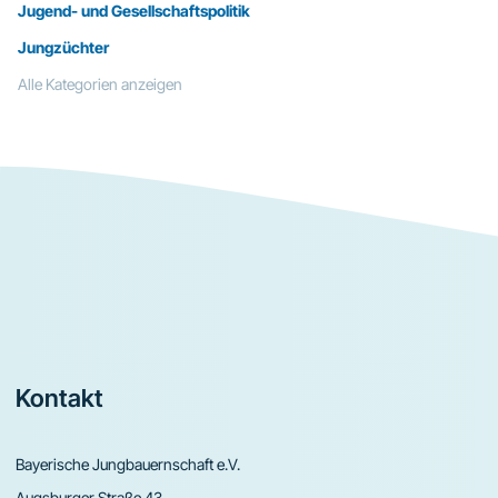
Jugend- und Gesellschaftspolitik
Jungzüchter
Alle Kategorien anzeigen
Footer
Kontakt
Bayerische Jungbauernschaft e.V.
Augsburger Straße 43