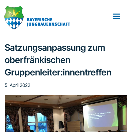
Zum
Zur
Zur
Inhalt
Seitenspalte
Fußzeile
springen
springen
springen
Satzungsanpassung zum
oberfränkischen
Gruppenleiter:innentreffen
5. April 2022