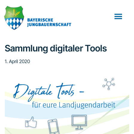
Zum
Zur
Zur
Inhalt
Seitenspalte
Fußzeile
springen
springen
springen
Sammlung digitaler Tools
1. April 2020