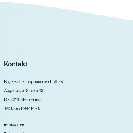
Footer
Kontakt
Bayerische Jungbauernschaft e.V.
Augsburger Straße 43
D - 82110 Germering
Tel:
089 / 894414 - 0
Impressum