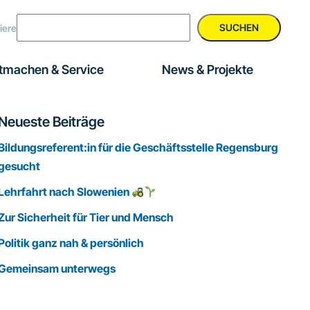
SUCHEN
iere
tmachen & Service
News & Projekte
Seitenspalte
Neueste Beiträge
Bildungsreferent:in für die Geschäftsstelle Regensburg
gesucht
Lehrfahrt nach Slowenien
Zur Sicherheit für Tier und Mensch
Politik ganz nah & persönlich
Gemeinsam unterwegs