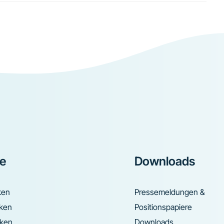
ke
Downloads
ken
Pressemeldungen &
nken
Positionspapiere
nken
Downloads