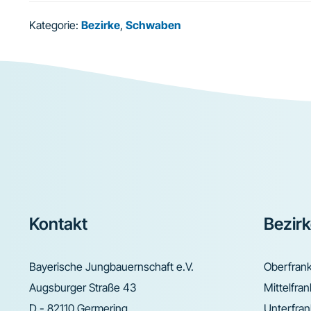
Kategorie:
Bezirke
,
Schwaben
Footer
Kontakt
Bezir
Bayerische Jungbauernschaft e.V.
Oberfran
Augsburger Straße 43
Mittelfra
D - 82110 Germering
Unterfra