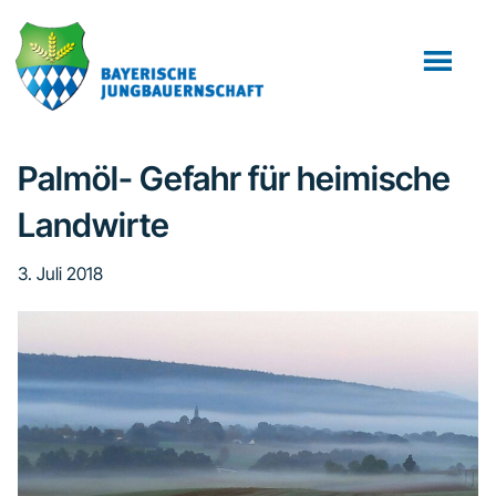
Zum
Zur
Zur
Inhalt
Seitenspalte
Fußzeile
springen
springen
springen
Palmöl- Gefahr für heimische
Landwirte
3. Juli 2018