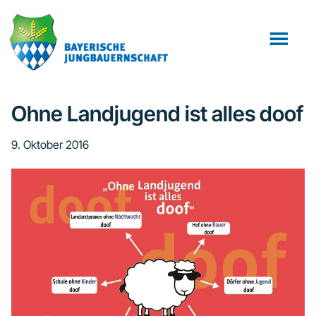
Zum
Zur
Zur
Inhalt
Seitenspalte
Fußzeile
springen
springen
springen
Ohne Landjugend ist alles doof
9. Oktober 2016