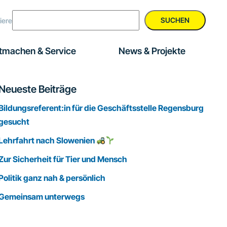
SUCHEN
iere
tmachen & Service
News & Projekte
Seitenspalte
Neueste Beiträge
Bildungsreferent:in für die Geschäftsstelle Regensburg
gesucht
Lehrfahrt nach Slowenien
Zur Sicherheit für Tier und Mensch
Politik ganz nah & persönlich
Gemeinsam unterwegs