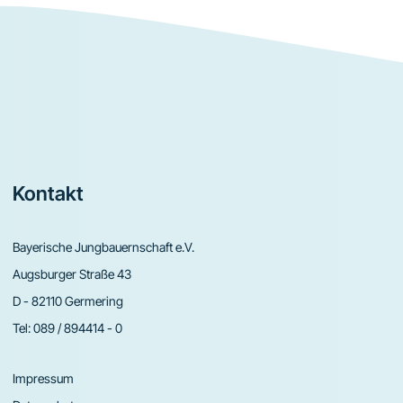
Footer
Kontakt
Bayerische Jungbauernschaft e.V.
Augsburger Straße 43
D - 82110 Germering
Tel:
089 / 894414 - 0
Impressum