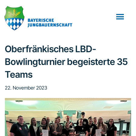
Zum
Zur
Zur
Inhalt
Seitenspalte
Fußzeile
springen
springen
springen
Oberfränkisches LBD-
Bowlingturnier begeisterte 35
Teams
22. November 2023