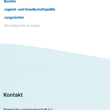
Bezirke
Jugend- und Gesellschaftspolitik
Jungzüchter
Alle Kategorien anzeigen
Footer
Kontakt
Bayerische Jungbauernschaft e.V.