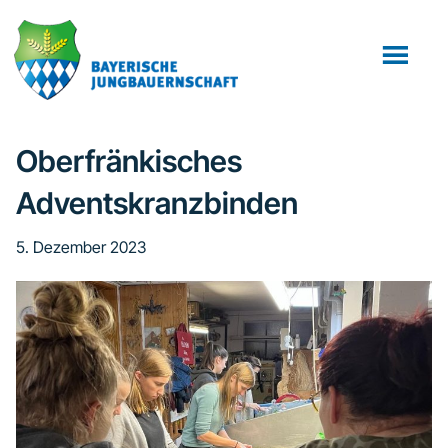
Zum
Zur
Zur
Inhalt
Seitenspalte
Fußzeile
springen
springen
springen
Oberfränkisches
Adventskranzbinden
5. Dezember 2023