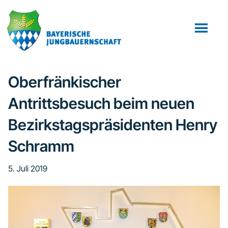
Zum
Zur
Zur
Inhalt
Seitenspalte
Fußzeile
springen
springen
springen
Oberfränkischer
Antrittsbesuch beim neuen
Bezirkstagspräsidenten Henry
Schramm
5. Juli 2019