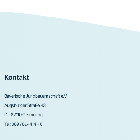
Footer
Kontakt
Bayerische Jungbauernschaft e.V.
Augsburger Straße 43
D - 82110 Germering
Tel:
089 / 894414 - 0