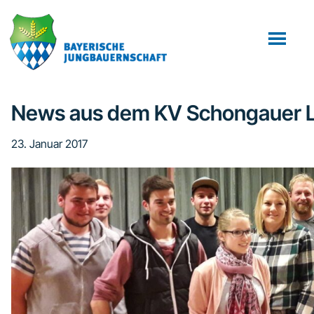
Zum
Zur
Zur
Inhalt
Seitenspalte
Fußzeile
springen
springen
springen
News aus dem KV Schongauer 
23. Januar 2017