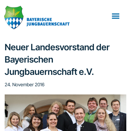
Zum
Zur
Zur
Inhalt
Seitenspalte
Fußzeile
springen
springen
springen
Neuer Landesvorstand der
Bayerischen
Jungbauernschaft e.V.
24. November 2016