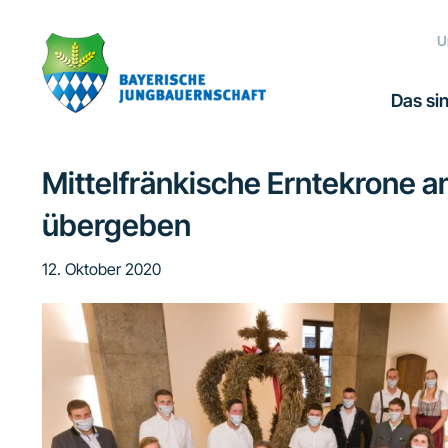
Zur
Zum
Zur
Zur
Hauptnavigation
Inhalt
Seitenspalte
Fußzeile
U
springen
springen
springen
springen
Das sin
Mittelfränkische Erntekrone a
übergeben
12. Oktober 2020