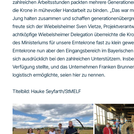
zahlreichen Arbeitsstunden packten mehrere Generatione
die Krone in mühevoller Handarbeit zu binden. „Das war m
Jung halten zusammen und schaffen generationenübergre
freute sich der Wiebelsheimer Sven Vietze, Projektverant
achtköpfige Wiebelsheimer Delegation überreichte die Kr
des Ministeriums für unsere Erntekrone fast zu klein gewe
Erntekrone nun aber den Eingangsbereich im Bayerischen
sich ausdrücklich bei den zahlreichen Unterstützern. Insb
Verfügung stellte, und das Unternehmen Franken Brunne
logistisch ermöglichte, seien hier zu nennen.
Titelbild: Hauke Seyfarth/StMELF