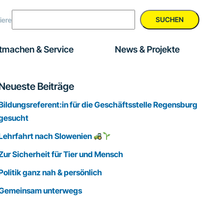
SUCHEN
iere
tmachen & Service
News & Projekte
Seitenspalte
Neueste Beiträge
Bildungsreferent:in für die Geschäftsstelle Regensburg
gesucht
Lehrfahrt nach Slowenien
Zur Sicherheit für Tier und Mensch
Politik ganz nah & persönlich
Gemeinsam unterwegs