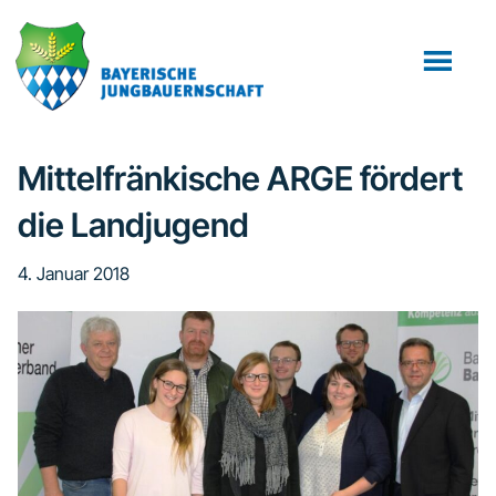
Zum
Zur
Zur
Inhalt
Seitenspalte
Fußzeile
springen
springen
springen
Mittelfränkische ARGE fördert
die Landjugend
4. Januar 2018