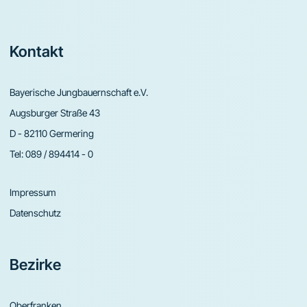
Footer
Kontakt
Bayerische Jungbauernschaft e.V.
Augsburger Straße 43
D - 82110 Germering
Tel:
089 / 894414 - 0
Impressum
Datenschutz
Bezirke
Oberfranken