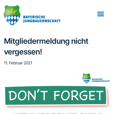
Zum
Zur
Zur
Inhalt
Seitenspalte
Fußzeile
springen
springen
springen
Mitgliedermeldung nicht
vergessen!
11. Februar 2021