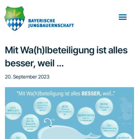
Zum
Zur
Zur
Inhalt
Seitenspalte
Fußzeile
springen
springen
springen
Mit Wa(h)lbeteiligung ist alles
besser, weil …
20. September 2023