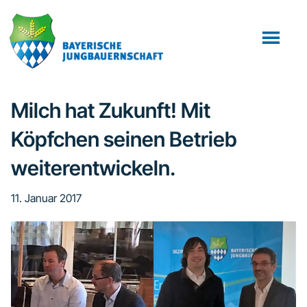
Zum
Zur
Zur
Inhalt
Seitenspalte
Fußzeile
springen
springen
springen
Milch hat Zukunft! Mit
Köpfchen seinen Betrieb
weiterentwickeln.
11. Januar 2017