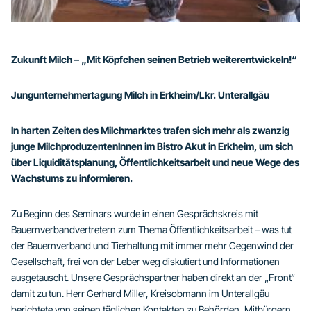
Zukunft Milch – „Mit Köpfchen seinen Betrieb weiterentwickeln!“
Jungunternehmertagung Milch in Erkheim/Lkr. Unterallgäu
In harten Zeiten des Milchmarktes trafen sich mehr als zwanzig
junge MilchproduzentenInnen im Bistro Akut in Erkheim, um sich
über Liquiditätsplanung, Öffentlichkeitsarbeit und neue Wege des
Wachstums zu informieren.
Zu Beginn des Seminars wurde in einen Gesprächskreis mit
Bauernverbandvertretern zum Thema Öffentlichkeitsarbeit – was tut
der Bauernverband und Tierhaltung mit immer mehr Gegenwind der
Gesellschaft, frei von der Leber weg diskutiert und Informationen
ausgetauscht. Unsere Gesprächspartner haben direkt an der „Front“
damit zu tun. Herr Gerhard Miller, Kreisobmann im Unterallgäu
berichtete von seinen täglichen Kontakten zu Behörden, Mitbürgern