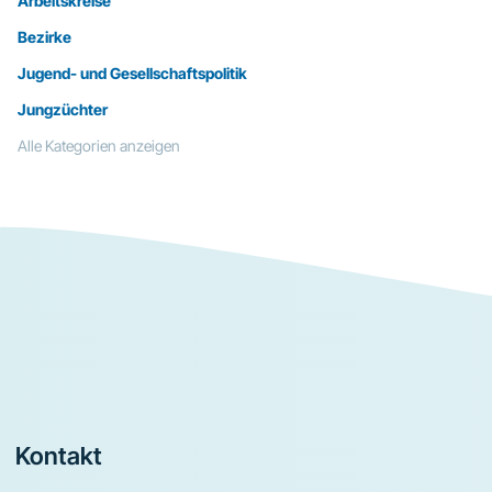
Arbeitskreise
Bezirke
Jugend- und Gesellschaftspolitik
Jungzüchter
Alle Kategorien anzeigen
Footer
Kontakt