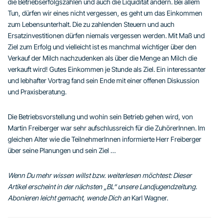
die Betriebserfolgszahlen und auch die Liquidität ändern. Bei allem
Tun, dürfen wir eines nicht vergessen, es geht um das Einkommen
zum Lebensunterhalt. Die zu zahlenden Steuern und auch
Ersatzinvestitionen dürfen niemals vergessen werden. Mit Maß und
Ziel zum Erfolg und vielleicht ist es manchmal wichtiger über den
Verkauf der Milch nachzudenken als über die Menge an Milch die
verkauft wird! Gutes Einkommen je Stunde als Ziel. Ein interessanter
und lebhafter Vortrag fand sein Ende mit einer offenen Diskussion
und Praxisberatung.
Die Betriebsvorstellung und wohin sein Betrieb gehen wird, von
Martin Freiberger war sehr aufschlussreich für die ZuhörerInnen. Im
gleichen Alter wie die TeilnehmerInnen informierte Herr Freiberger
über seine Planungen und sein Ziel …
Wenn Du mehr wissen willst bzw. weiterlesen möchtest: Dieser
Artikel erscheint in der nächsten „BL“ unsere Landjugendzeitung.
Abonieren leicht gemacht, wende Dich an
Karl Wagner.