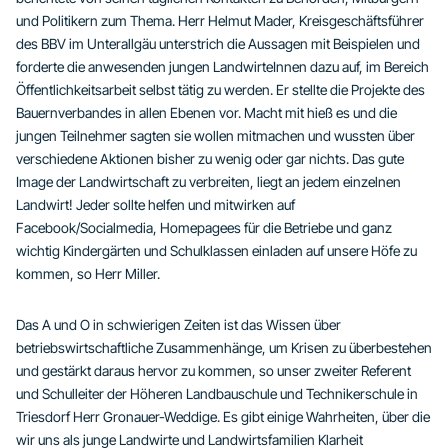
und Politikern zum Thema. Herr Helmut Mader, Kreisgeschäftsführer
des BBV im Unterallgäu unterstrich die Aussagen mit Beispielen und
forderte die anwesenden jungen LandwirteInnen dazu auf, im Bereich
Öffentlichkeitsarbeit selbst tätig zu werden. Er stellte die Projekte des
Bauernverbandes in allen Ebenen vor. Macht mit hieß es und die
jungen Teilnehmer sagten sie wollen mitmachen und wussten über
verschiedene Aktionen bisher zu wenig oder gar nichts. Das gute
Image der Landwirtschaft zu verbreiten, liegt an jedem einzelnen
Landwirt! Jeder sollte helfen und mitwirken auf
Facebook/Socialmedia, Homepagees für die Betriebe und ganz
wichtig Kindergärten und Schulklassen einladen auf unsere Höfe zu
kommen, so Herr Miller.
Das A und O in schwierigen Zeiten ist das Wissen über
betriebswirtschaftliche Zusammenhänge, um Krisen zu überbestehen
und gestärkt daraus hervor zu kommen, so unser zweiter Referent
und Schulleiter der Höheren Landbauschule und Technikerschule in
Triesdorf Herr Gronauer-Weddige. Es gibt einige Wahrheiten, über die
wir uns als junge Landwirte und Landwirtsfamilien Klarheit